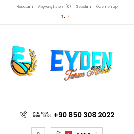
Hesabım
Alışveriş Listem (0)
Sepetim
Ödeme Yap
TL
+90 850 308 2022
PTS-CUM
8:00 - 18:00