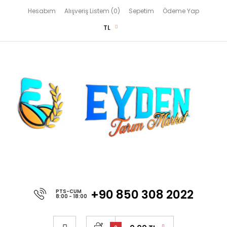
Hesabım
Alışveriş Listem (0)
Sepetim
Ödeme Yap
TL
+90 850 308 2022
PTS-CUM
8:00 - 18:00